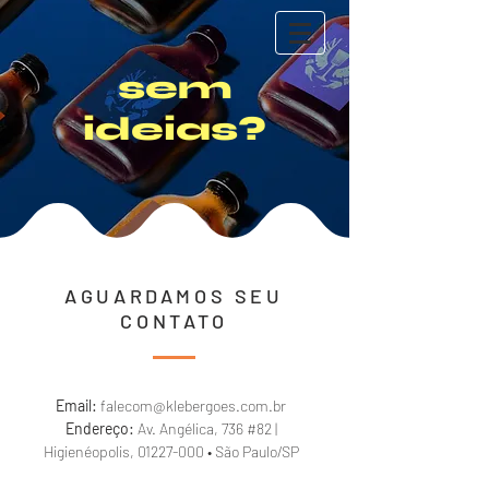
sem
ideias?
AGUARDAMOS SEU
CONTATO
Email:
falecom@klebergoes.com.br
Endereço:
Av. Angélica, 736 #82 |
Higienéopolis,
01227-000
• São Paulo/SP